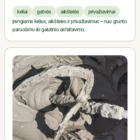
keliai
gatvės
aikštelės
privažiavimai
Įrengiame kelius, aikšteles ir privažiavimus – nuo grunto
paruošimo iki galutinio asfaltavimo.