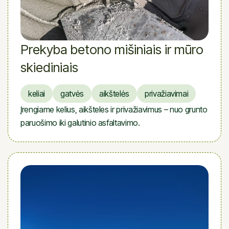
Prekyba betono mišiniais ir mūro
skiediniais
keliai
gatvės
aikštelės
privažiavimai
Įrengiame kelius, aikšteles ir privažiavimus – nuo grunto
paruošimo iki galutinio asfaltavimo.