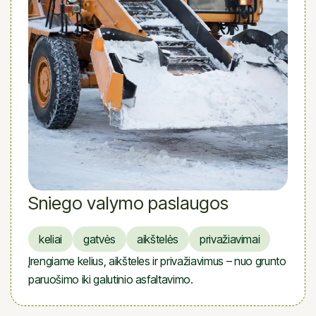
Sniego valymo paslaugos
keliai
gatvės
aikštelės
privažiavimai
Įrengiame kelius, aikšteles ir privažiavimus – nuo grunto
paruošimo iki galutinio asfaltavimo.