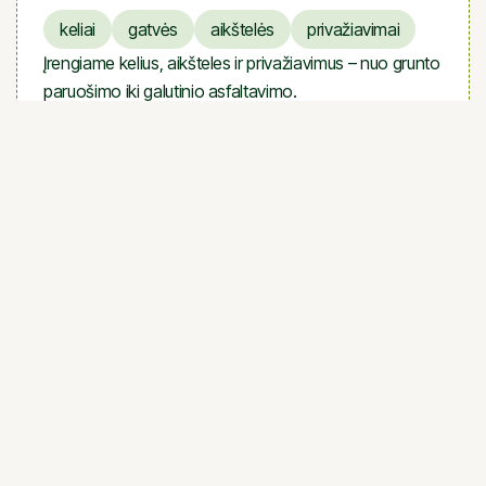
keliai
gatvės
aikštelės
privažiavimai
Įrengiame kelius, aikšteles ir privažiavimus – nuo grunto
paruošimo iki galutinio asfaltavimo.
DAŽNIAUSIAI UŽDUODAMI KLAUSIMAI
Ką verta žinoti prieš pradedant
bendradarbiavimą
Kokias paslaugas teikia „Gerbūvio
+

projektai“?
UAB „Gerbūvio projektai“ teikia platų statybos ir