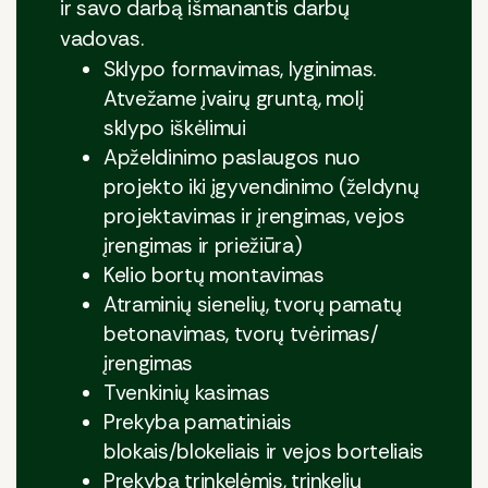
ir savo darbą išmanantis darbų
vadovas.
Sklypo formavimas, lyginimas.
Atvežame įvairų gruntą, molį
sklypo iškėlimui
Apželdinimo paslaugos nuo
projekto iki įgyvendinimo (želdynų
projektavimas ir įrengimas, vejos
įrengimas ir priežiūra)
Kelio bortų montavimas
Atraminių sienelių, tvorų pamatų
betonavimas, tvorų tvėrimas/
įrengimas
Tvenkinių kasimas
Prekyba pamatiniais
blokais/blokeliais ir vejos borteliais
Prekyba trinkelėmis, trinkelių