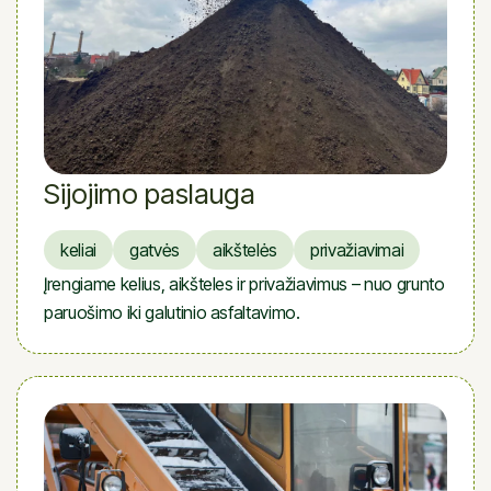
Sijojimo paslauga
keliai
gatvės
aikštelės
privažiavimai
Įrengiame kelius, aikšteles ir privažiavimus – nuo grunto
paruošimo iki galutinio asfaltavimo.