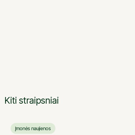
naudojimo saugos,
apsaugos nuo triukšmo,
energijos taupymo ir šilumos išsaugojimo. .
Susisiekite su mumis, atsiųskite savo individualius
stogų projektus ir mes padėsime Jums išsirinkti
tinkamiausios formos ir spalvos čerpes bei
apskaičiuosime kiek tiksliai jų prireiks stogo
apdengimui.
Kiti straipsniai
Įmonės naujienos