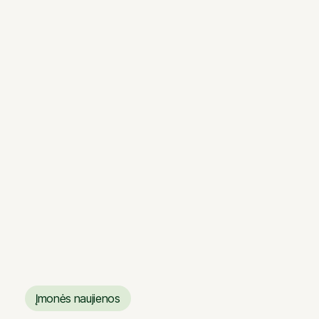
Įmonės naujienos
BLS sandėliavimo kompleksas:
inovatyvus ir išmanus
BLS sandėliavimo kompleksas:
inovatyvus ir išmanus
Įmonės naujienos
Įmonės naujienos