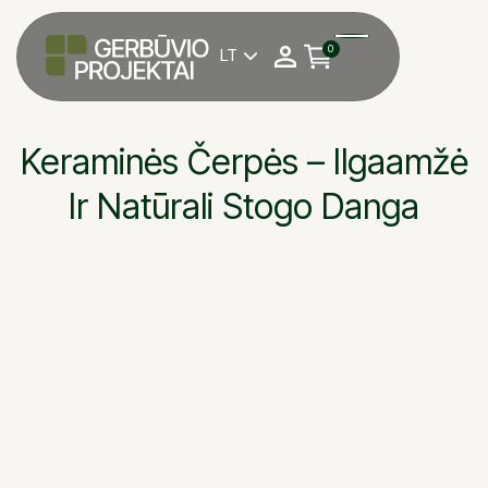
0
LT

Keraminės Čerpės – Ilgaamžė
Ir Natūrali Stogo Danga