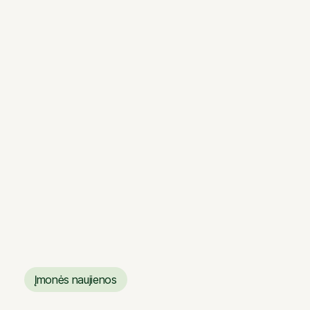
4 MIN.
„Sanitex“ biuras: mieste kaip miške
„Sanitex“ biuras: mieste kaip miške
Įmonės naujienos
Įmonės naujienos