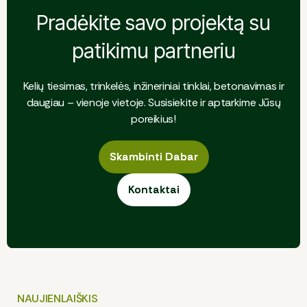
Pradėkite savo projektą su
patikimu partneriu
Kelių tiesimas, trinkelės, inžineriniai tinklai, betonavimas ir
daugiau – vienoje vietoje. Susisiekite ir aptarkime Jūsų
poreikius!
Skambinti Dabar
Skambinti Dabar
Kontaktai
Kontaktai
NAUJIENLAIŠKIS