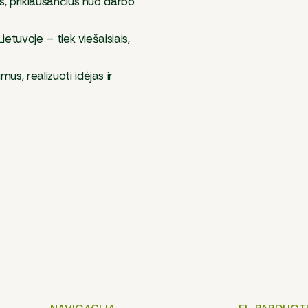
us, priklausančius nuo darbo
ietuvoje – tiek viešaisiais,
us, realizuoti idėjas ir