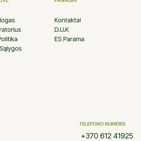
TUVĖ
PAGALBA
alogas
Kontaktai
ratorius
D.U.K
olitika
ES Parama
 Sąlygos
TELEFONO NUMERIS
+370 612 41925