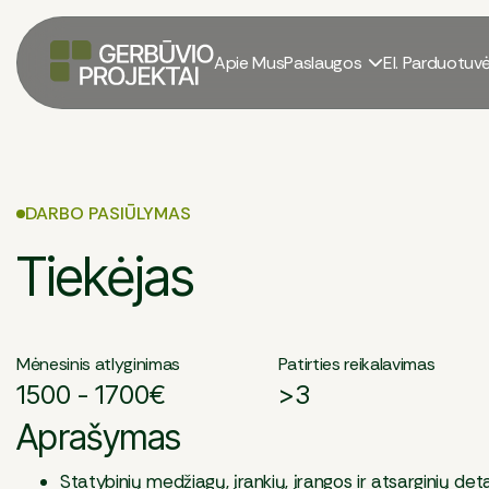
Apie Mus
Paslaugos
El. Parduotuv

DARBO PASIŪLYMAS
Tiekėjas
Mėnesinis atlyginimas
Patirties reikalavimas
1500 - 1700€
>3
Aprašymas
Statybinių medžiagų, įrankių, įrangos ir atsarginių de