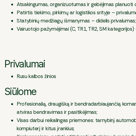
Atsakingumas, organizuotumas ir gebėjimas planuoti 
Patirtis tiekimo, pirkimų ar logistikos srityje – privalum
Statybinių medžiagų išmanymas – didelis privalumas;
Vairuotojo pažymėjimai (C, TR1, TR2, SM kategorijos) 
Privalumai
Rusu kalbos žinios
Siūlome
Profesionalią, draugišką ir bendradarbiaujančią koma
atviras bendravimas ir pasitikėjimas;
Visas darbui reikalingas priemones: tarnybinį automobil
kompiuterį ir kitus įrankius;