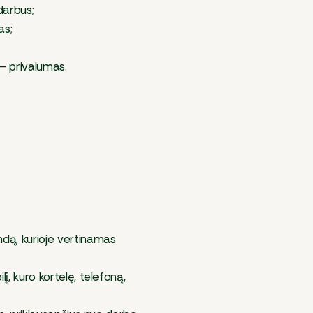
darbus;
as;
– privalumas.
ndą, kurioje vertinamas
į, kuro kortelę, telefoną,