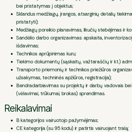
bei pristatymas į objektus;
Sklandus medžiagų, įrangos, atsarginių detalių tiekim
pristatyti);
Medžiagų poreikio planavimas, likučių stebėjimas ir ko
Sandėlio darbo organizavimas: apskaita, inventorizacij
išdavimas;
Technikos aprūpinimas kuru;
Tiekimo dokumentų (sąskaitų, važtaraščių ir kt.) adm
Transporto priemonių ir technikos priežiūros organizav
užsakymas, techninės apžiūros, registracija);
Bendradarbiavimas su projektų ir darbų vadovais be
(vėlavimai, trūkumai, brokas) sprendimas.
Reikalavimai
B kategorijos vairuotojo pažymėjimas;
CE kategorija (su 95 kodu) ir patirtis vairuojant tralą;