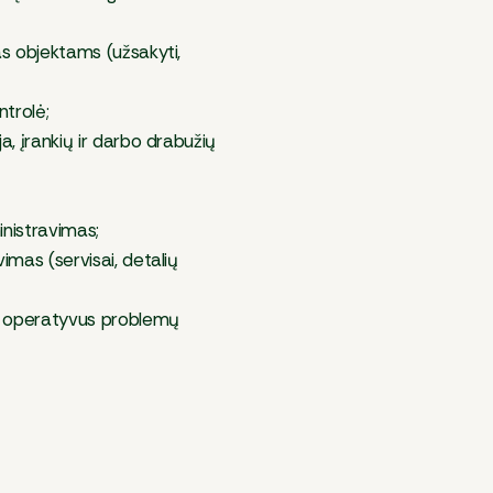
as objektams (užsakyti,
JŪSŲ CV
ntrolė;
a, įrankių ir darbo drabužių
inistravimas;
ŽINUTĖ
imas (servisai, detalių
i operatyvus problemų