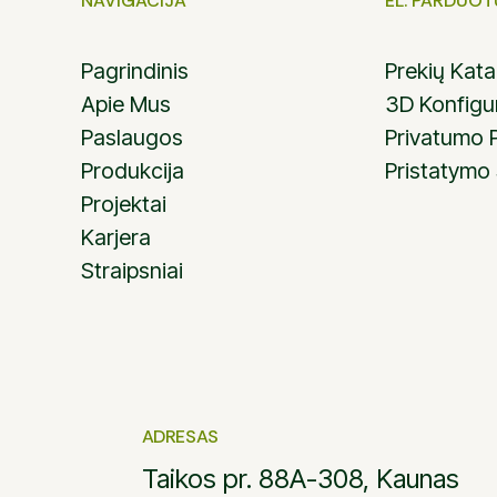
NAVIGACIJA
EL. PARDUO
Pagrindinis
Prekių Kat
Apie Mus
3D Konfigu
Paslaugos
Privatumo P
Produkcija
Pristatymo
Projektai
Karjera
Straipsniai
ADRESAS
Taikos pr. 88A-308, Kaunas