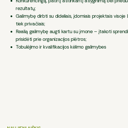
Konkurencingą, patirtį atitinkantį atlyginimą bei pried
rezultatų;
Galimybę dirbti su dideliais, įdomiais projektais visoje L
tiek privačiais;
Realią galimybę augti kartu su įmone – įtakoti sprendim
prisidėti prie organizacijos plėtros;
Tobulėjimo ir kvalifikacijos kėlimo galimybes