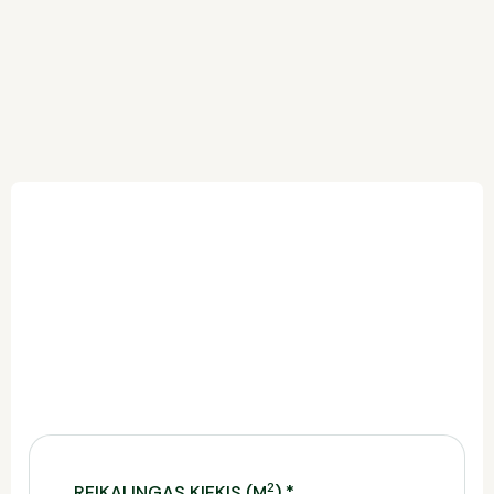
Orange granit
Terra
Umbra
Trinkelių kainos skaičiuoklė
Ši skaičiuoklė leidžia įvertinti reikiamą trinkelių
kiekį, preliminarią kainą ir tinkamiausią pristatymo
būdą.
Norėdami gauti tikslų komercinį pasiūlymą,
užpildykite formą.
2
REIKALINGAS KIEKIS (M
)
*