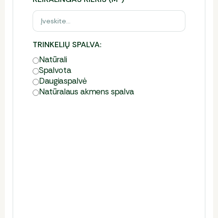
TRINKELIŲ SPALVA:
Natūrali
Spalvota
Daugia­spalvė
Natūralaus akmens spalva