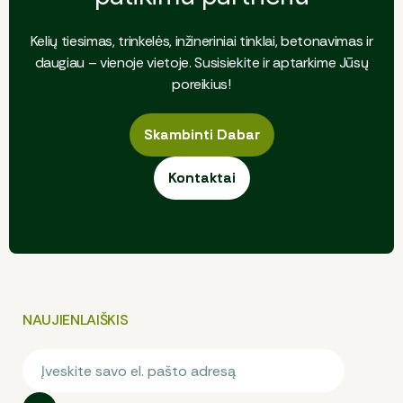
Kelių tiesimas, trinkelės, inžineriniai tinklai, betonavimas ir
daugiau – vienoje vietoje. Susisiekite ir aptarkime Jūsų
poreikius!
Skambinti Dabar
Skambinti Dabar
Kontaktai
Kontaktai
NAUJIENLAIŠKIS