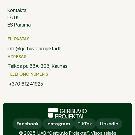
Kontaktai
D.U.K
ES Parama
EL. PAŠTAS
info@gerbuvioprojektai.lt
ADRESAS
Taikos pr. 88A-308, Kaunas
TELEFONO NUMERIS
+370 612 41925
Facebook
Facebook
Instagram
Instagram
TikTok
TikTok
LinkedIn
LinkedIn
© 2025, UAB "Gerbuvio Projektai". Visos teisės