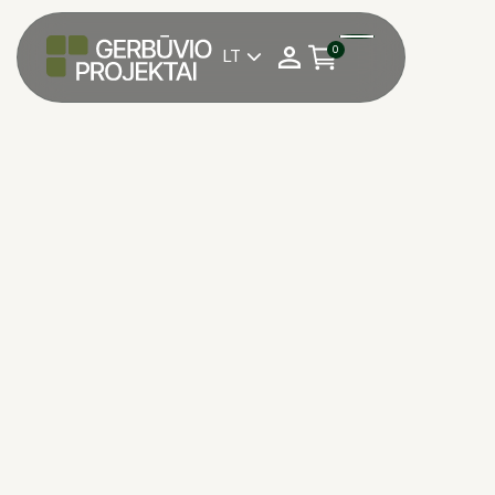
0
LT

*Norėdami pateikti užsakymą trinkelėms,