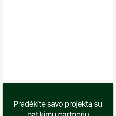
JŪSŲ ATSILIEPIMAS
Pradėkite savo projektą su
patikimu partneriu