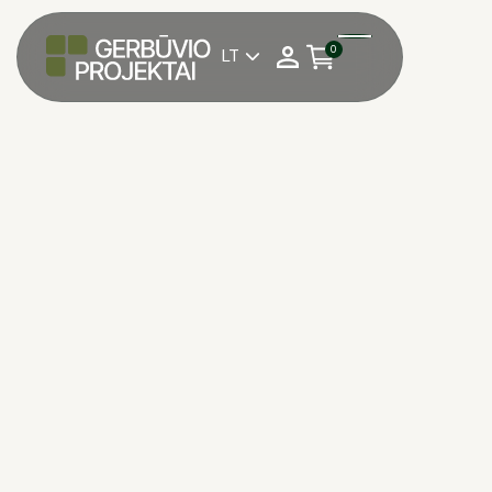
0
LT
