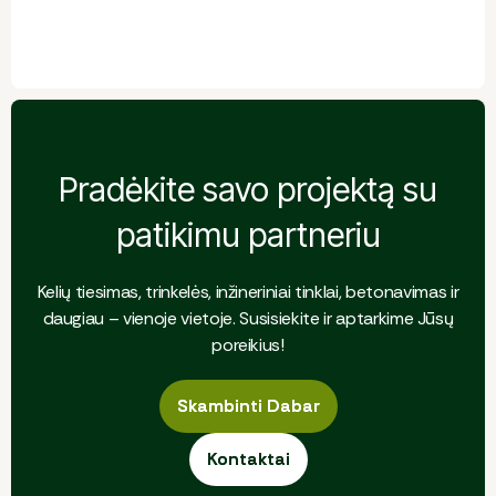
Pradėkite savo projektą su
patikimu partneriu
Kelių tiesimas, trinkelės, inžineriniai tinklai, betonavimas ir
daugiau – vienoje vietoje. Susisiekite ir aptarkime Jūsų
poreikius!
Skambinti Dabar
Skambinti Dabar
Kontaktai
Kontaktai