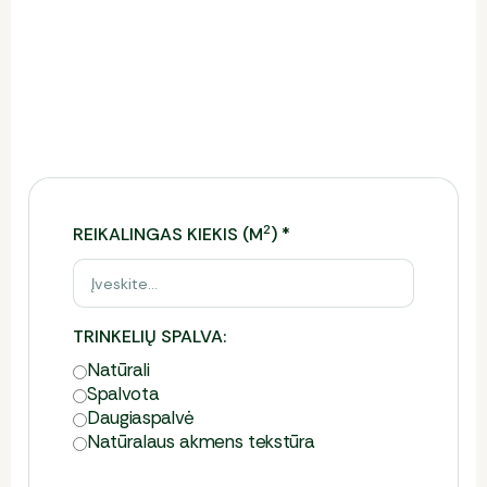
Ši skaičiuoklė leidžia įvertinti reikiamą trinkelių
kiekį, preliminarią kainą ir tinkamiausią pristatymo
būdą.
Norėdami gauti tikslų komercinį pasiūlymą,
užpildykite formą.
2
REIKALINGAS KIEKIS (M
)
*
TRINKELIŲ SPALVA:
Natūrali
Spalvota
Daugia­spalvė
Natūralaus akmens tekstūra