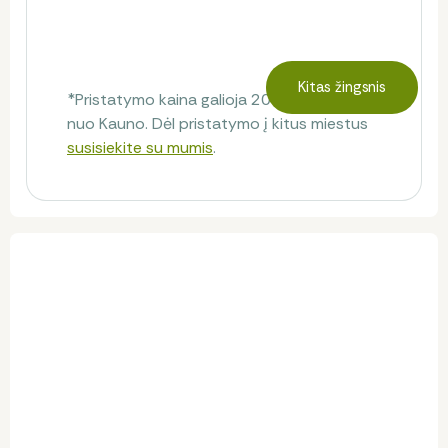
Kitas žingsnis
*Pristatymo kaina galioja 20 km spinduliu
nuo Kauno. Dėl pristatymo į kitus miestus
susisiekite su mumis
.
Klientų atsiliepimai
Atsiliepimų dar nėra.
Būkite pirmas, kuris pasidalins savo nuomone!
Palikti atsiliepimą