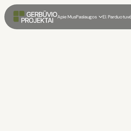
Apie Mus
Paslaugos
El. Parduotuv

Karjerinė produkcija
El. parduotuvė
/
Karjerinė produkcija
/
Dolomito atsijų ir skaldos mišinys
Dolomito Atsijų Ir Ska
0/45
160.00 – 765.00 €
+ PVM. Pristatymas įskaiči