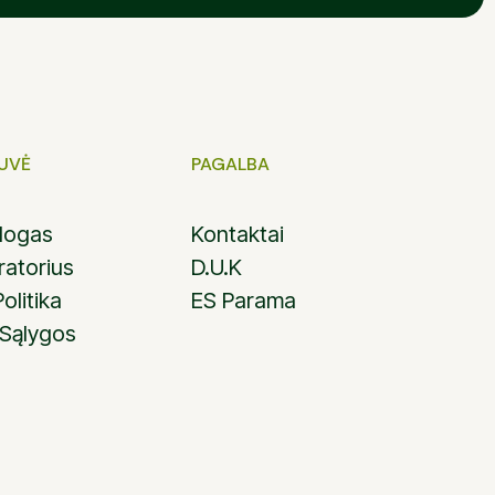
TUVĖ
PAGALBA
alogas
Kontaktai
ratorius
D.U.K
olitika
ES Parama
 Sąlygos