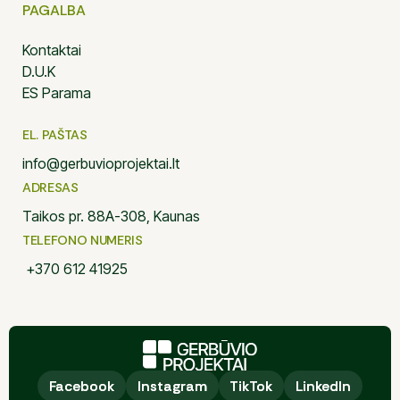
PAGALBA
Kontaktai
D.U.K
ES Parama
EL. PAŠTAS
info@gerbuvioprojektai.lt
ADRESAS
Taikos pr. 88A-308, Kaunas
TELEFONO NUMERIS
+370 612 41925
Facebook
Facebook
Instagram
Instagram
TikTok
TikTok
LinkedIn
LinkedIn