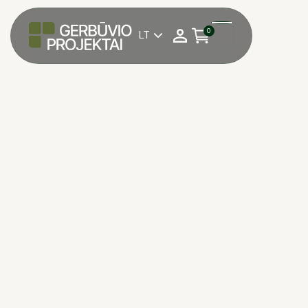
0
LT

*Norėdami pateikti užsakymą trinkelėms,