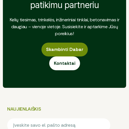
patikimu partneriu
Kelių tiesimas, trinkelės, inžineriniai tinklai, betonavimas ir
daugiau – vienoje vietoje. Susisiekite ir aptarkime Jūsų
poreikius!
Skambinti Dabar
Skambinti Dabar
Kontaktai
Kontaktai
NAUJIENLAIŠKIS