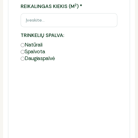
2
REIKALINGAS KIEKIS (M
)
*
TRINKELIŲ SPALVA:
Natūrali
Spalvota
Daugia­spalvė