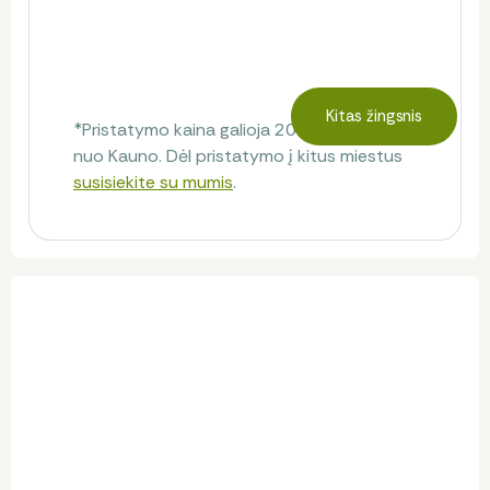
Kitas žingsnis
*Pristatymo kaina galioja 20 km spinduliu
nuo Kauno. Dėl pristatymo į kitus miestus
susisiekite su mumis
.
Klientų atsiliepimai
Atsiliepimų dar nėra.
Būkite pirmas, kuris pasidalins savo nuomone!