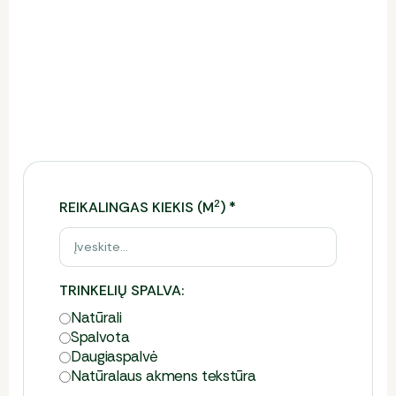
Trinkelių kainos skaičiuoklė
Ši skaičiuoklė leidžia įvertinti reikiamą trinkelių
kiekį, preliminarią kainą ir tinkamiausią pristatymo
būdą.
Norėdami gauti tikslų komercinį pasiūlymą,
užpildykite formą.
2
REIKALINGAS KIEKIS (M
)
*
TRINKELIŲ SPALVA:
Natūrali
Spalvota
Daugia­spalvė
Natūralaus akmens tekstūra