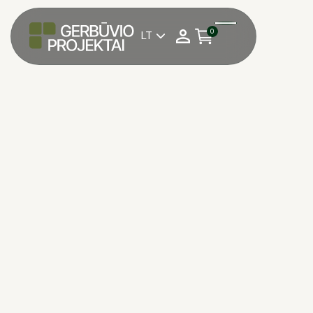
0
LT

*Norėdami pateikti užsakymą trinkelėms,