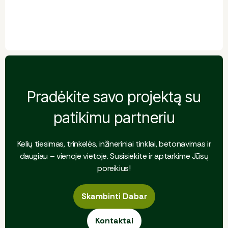
Pradėkite savo projektą su
patikimu partneriu
Kelių tiesimas, trinkelės, inžineriniai tinklai, betonavimas ir
daugiau – vienoje vietoje. Susisiekite ir aptarkime Jūsų
poreikius!
Skambinti Dabar
Skambinti Dabar
Kontaktai
Kontaktai