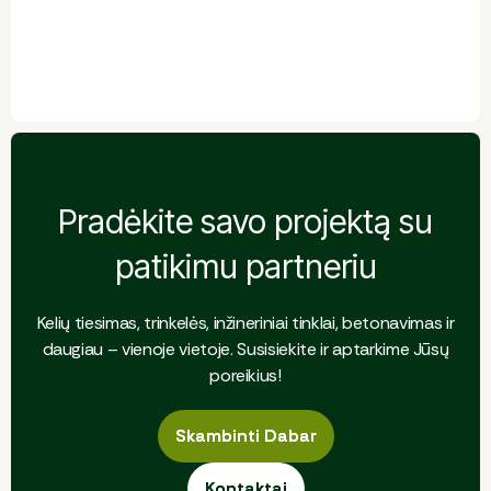
Pradėkite savo projektą su
patikimu partneriu
Kelių tiesimas, trinkelės, inžineriniai tinklai, betonavimas ir
daugiau – vienoje vietoje. Susisiekite ir aptarkime Jūsų
poreikius!
Skambinti Dabar
Skambinti Dabar
Kontaktai
Kontaktai