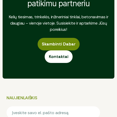
patikimu partneriu
Kelių tiesimas, trinkelės, inžineriniai tinklai, betonavimas ir
daugiau – vienoje vietoje. Susisiekite ir aptarkime Jūsų
poreikius!
Skambinti Dabar
Skambinti Dabar
Kontaktai
Kontaktai
NAUJIENLAIŠKIS