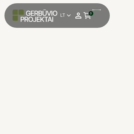
0
LT

Pasirinkite reikalingą
1 kv. m su PVM
kiekį: