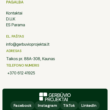
PAGALBA
Kontaktai
D.U.K
ES Parama
EL. PAŠTAS
info@gerbuvioprojektai.lt
ADRESAS
Taikos pr. 88A-308, Kaunas
TELEFONO NUMERIS
+370 612 41925
Facebook
Facebook
Instagram
Instagram
TikTok
TikTok
LinkedIn
LinkedIn