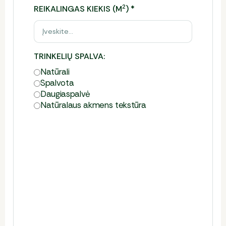
2
REIKALINGAS KIEKIS (M
)
*
TRINKELIŲ SPALVA:
Natūrali
Spalvota
Daugiaspalvė
Natūralaus akmens tekstūra