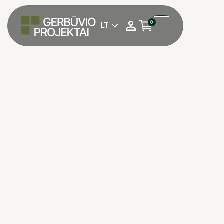
0
LT

Pasirinkite reikalingą
1 kv. m su PVM
kiekį:
Matavimo vienetas:
1 kv. m su PVM