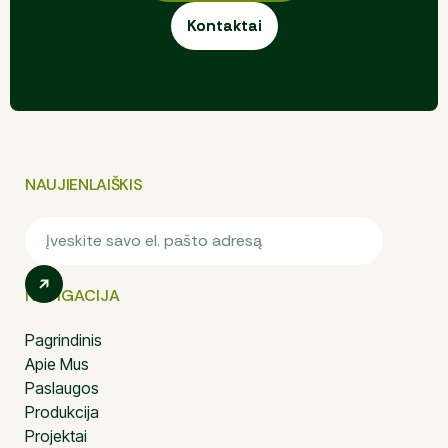
Kontaktai
Kontaktai
NAUJIENLAIŠKIS
NAVIGACIJA
Pagrindinis
Apie Mus
Paslaugos
Produkcija
Projektai