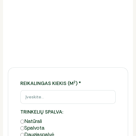
Trinkelių kainos skaičiuoklė
Ši skaičiuoklė leidžia įvertinti reikiamą trinkelių
kiekį, preliminarią kainą ir tinkamiausią pristatymo
būdą.
Norėdami gauti tikslų komercinį pasiūlymą,
užpildykite formą.
2
REIKALINGAS KIEKIS (M
)
*
TRINKELIŲ SPALVA:
Natūrali
Spalvota
Daugiaspalvė