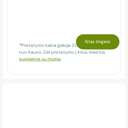
Kitas žingsnis
*Pristatymo kaina galioja 20 km spinduliu
nuo Kauno. Dėl pristatymo į kitus miestus
susisiekite su mumis
.
Klientų atsiliepimai
Atsiliepimų dar nėra.
Būkite pirmas, kuris pasidalins savo nuomone!