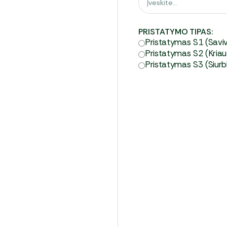
rį, preliminarias
PRISTATYMO TIPAS:
o, užpildykite pateikiamą
Pristatymas S1 (Savi
Pristatymas S2 (Kria
Pristatymas S3 (Siur
UR/val. + PVM
važiuoti kilometrai:
e nuoma: 95,00 EUR/val.
ilgio strėle nuoma:
val.)
žiuoti