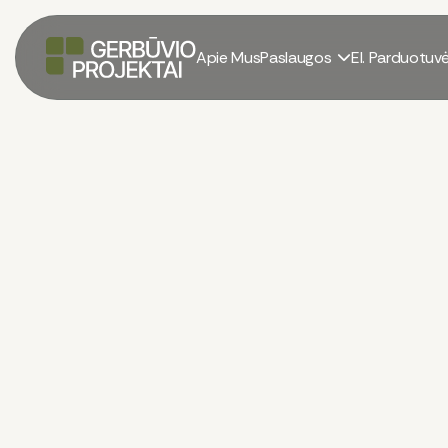
Apie Mus
Paslaugos
El. Parduotuv

Prekinis Betonas
El. parduotuvė
/
Prekinis Betonas
/
Prekinis betonas M150 (C8/10)
Prekinis Betonas M15
100
€
/
m³