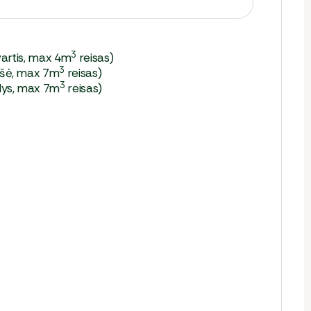
3
vartis, max 4m
reisas)
3
ušė, max 7m
reisas
)
3
blys, max 7m
reisas
)