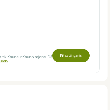
Kitas žingsnis
 tik Kaune ir Kauno rajone. Dėl pristatymo į kitus
mumis
.
mą