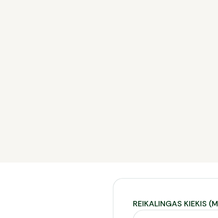
vanduo, galintys įtakoti betono
 arba nuolat maišomas, dėl to
uoti betoną tam tikru
tipaslaugą skambinkite telefonu
REIKALINGAS KIEKIS (M