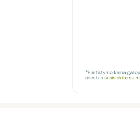
 2 EUR/km + PVM
sitarimą
*Pristatymo kaina galioja
miestus
susisiekite su 
Palikti atsiliepi