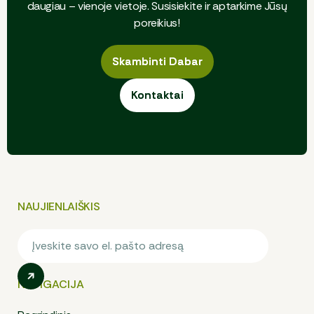
daugiau – vienoje vietoje. Susisiekite ir aptarkime Jūsų
poreikius!
Skambinti Dabar
Skambinti Dabar
Kontaktai
Kontaktai
NAUJIENLAIŠKIS
NAVIGACIJA