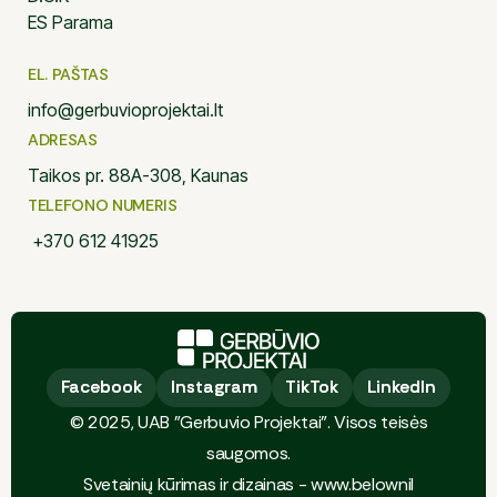
ES Parama
EL. PAŠTAS
info@gerbuvioprojektai.lt
ADRESAS
Taikos pr. 88A-308, Kaunas
TELEFONO NUMERIS
+370 612 41925
Facebook
Facebook
Instagram
Instagram
TikTok
TikTok
LinkedIn
LinkedIn
© 2025, UAB "Gerbuvio Projektai". Visos teisės
saugomos.
Svetainių kūrimas ir dizainas - www.belownil