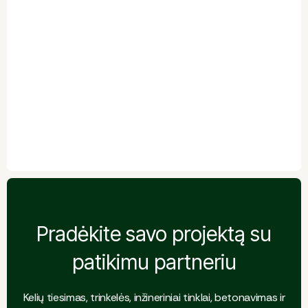
JŪSŲ ATSILIEPIMAS
Pradėkite savo projektą su
patikimu partneriu
Kelių tiesimas, trinkelės, inžineriniai tinklai, betonavimas ir