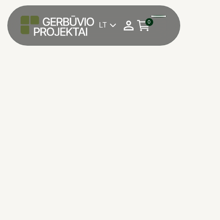
0
LT

Pasirinkite reikalingą
1 kv. m su PVM
kiekį:
Matavimo vienetas:
1 kv. m su PVM