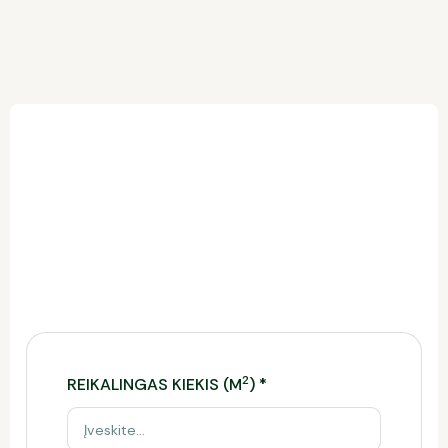
TCP
Trinkelių kainos skaičiuoklė
Ši skaičiuoklė leidžia įvertinti reikiamą trinkelių
kiekį, preliminarią kainą ir tinkamiausią pristatymo
būdą.
Norėdami gauti tikslų komercinį pasiūlymą,
užpildykite formą.
2
REIKALINGAS KIEKIS (M
)
*