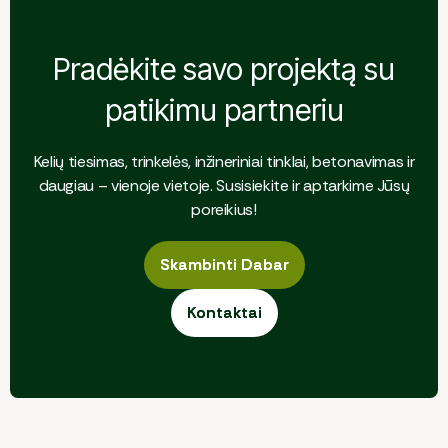
Pradėkite savo projektą su
patikimu partneriu
Kelių tiesimas, trinkelės, inžineriniai tinklai, betonavimas ir
daugiau – vienoje vietoje. Susisiekite ir aptarkime Jūsų
poreikius!
Skambinti Dabar
Skambinti Dabar
Kontaktai
Kontaktai