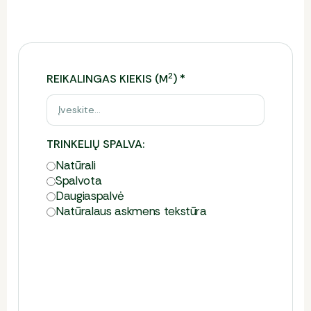
užpildykite formą.
2
REIKALINGAS KIEKIS (M
)
*
TRINKELIŲ SPALVA:
Natūrali
Spalvota
Daugiaspalvė
Natūralaus askmens tekstūra