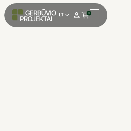
0
LT

*Norėdami pateikti užsakymą trinkelėms,