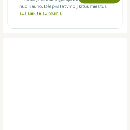
nuo Kauno. Dėl pristatymo į kitus miestus
susisiekite su mumis
.
Klientų atsiliepimai
Atsiliepimų dar nėra.
Būkite pirmas, kuris pasidalins savo nuomone!
Palikti atsiliepimą
Užpildykite šią formą ir pasidalinkite savo
nuomone apie šį produktą.
VARDAS
*