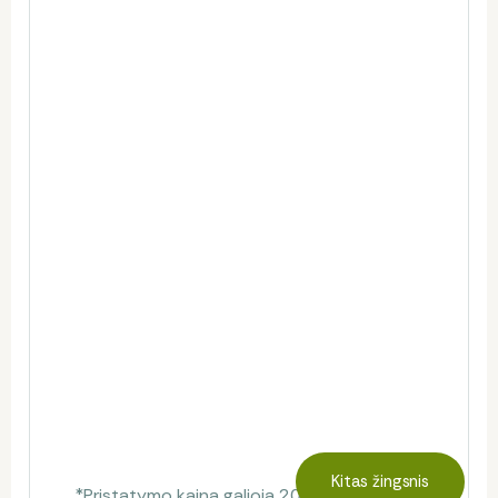
Kitas žingsnis
*Pristatymo kaina galioja 20 km spinduliu