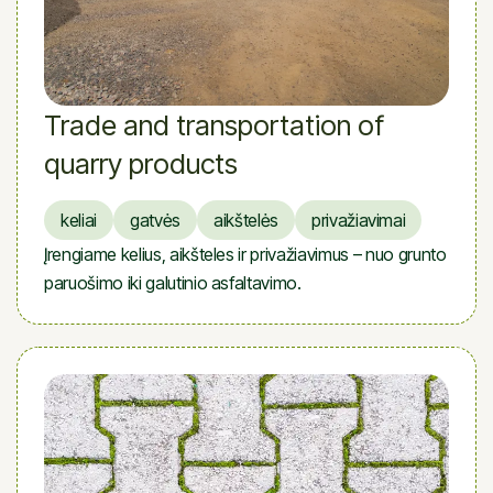
Trade and transportation of
quarry products
keliai
gatvės
aikštelės
privažiavimai
Įrengiame kelius, aikšteles ir privažiavimus – nuo grunto
paruošimo iki galutinio asfaltavimo.