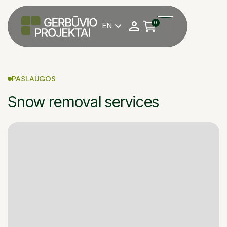
0
EN

PASLAUGOS
Snow removal services