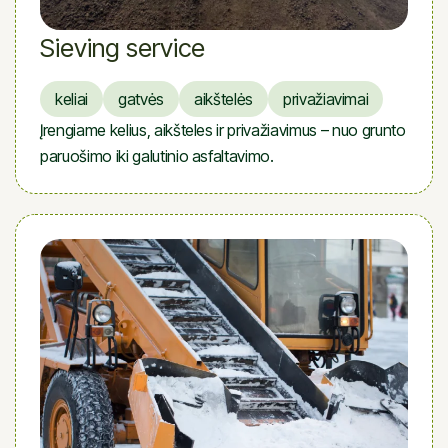
Sieving service
keliai
gatvės
aikštelės
privažiavimai
Įrengiame kelius, aikšteles ir privažiavimus – nuo grunto
paruošimo iki galutinio asfaltavimo.