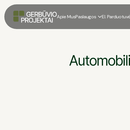
Apie Mus
Paslaugos
El. Parduotuv

Automobili