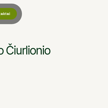
taktai
taktai
 Čiurlionio