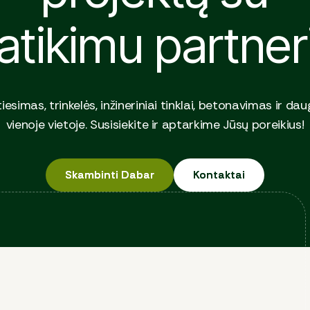
atikimu partner
tiesimas, trinkelės, inžineriniai tinklai, betonavimas ir da
vienoje vietoje. Susisiekite ir aptarkime Jūsų poreikius!
Skambinti Dabar
Skambinti Dabar
Kontaktai
Kontaktai