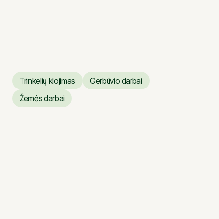
Trinkelių klojimas
Gerbūvio darbai
Trinkelių klojimas
Gerbūvio darbai
Žemės darbai
Žemės darbai
Vilniaus operos ir baleto