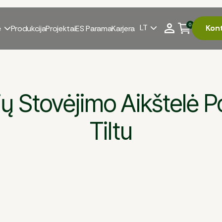
0
LT
Kon
Kon
ė
Produkcija
Projektai
ES Parama
Karjera


ų Stovėjimo Aikštelė Po
Tiltu