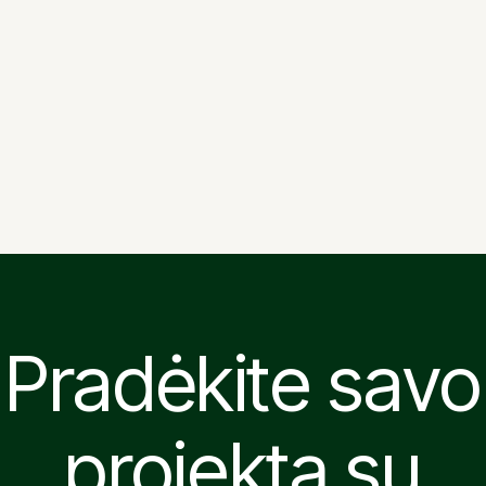
teatro dangų atnaujinimo
darbai
Vilniaus operos ir baleto
teatro dangų atnaujinimo
darbai
Pradėkite savo
projektą su