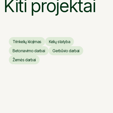
Kiti projektai
Trinkelių klojimas
Kelių statyba
Trinkelių klojimas
Kelių statyba
Betonavimo darbai
Gerbūvio darbai
Betonavimo darbai
Gerbūvio darbai
Žemės darbai
Žemės darbai
Verslo centras ARTERY