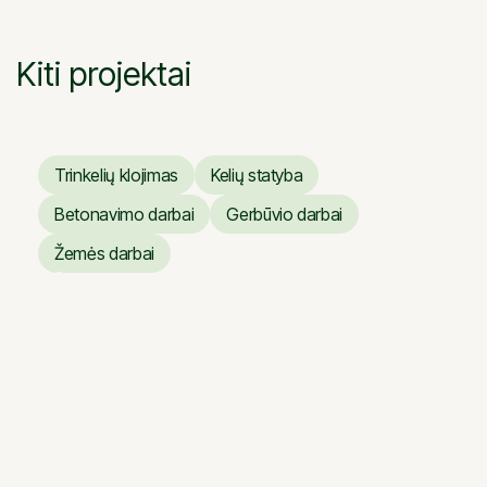
Kiti projektai
Trinkelių klojimas
Kelių statyba
Trinkelių klojimas
Kelių statyba
Betonavimo darbai
Gerbūvio darbai
Betonavimo darbai
Gerbūvio darbai
Žemės darbai
Žemės darbai
Verslo centras ARTERY