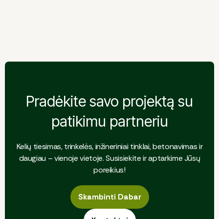
ruožas
Giraitė – Užliedžiai kelio
ruožas
Pradėkite savo projektą su
patikimu partneriu
Kelių tiesimas, trinkelės, inžineriniai tinklai, betonavimas ir
daugiau – vienoje vietoje. Susisiekite ir aptarkime Jūsų
poreikius!
Skambinti Dabar
Skambinti Dabar