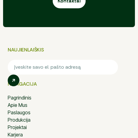
Kontaktai
Kontaktai
NAUJIENLAIŠKIS
NAVIGACIJA
Pagrindinis
Apie Mus
Paslaugos
Produkcija
Projektai
Karjera