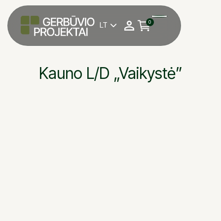
0
LT

Kauno L/D „Vaikystė”
Kauno lopšelis-daržel
OBJEKTAS
Antanas Magrinas
DARBU VADOVAS
DALINTIS