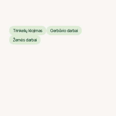
Verslo centras ARTERY
Trinkelių klojimas
Gerbūvio darbai
Trinkelių klojimas
Gerbūvio darbai
Žemės darbai
Žemės darbai
Vilniaus operos ir baleto
teatro dangų atnaujinimo