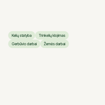
darbai
Vilniaus operos ir baleto
teatro dangų atnaujinimo
darbai
Kelių statyba
Trinkelių klojimas
Kelių statyba
Trinkelių klojimas
Gerbūvio darbai
Žemės darbai
Gerbūvio darbai
Žemės darbai
Giraitė – Užliedžiai kelio