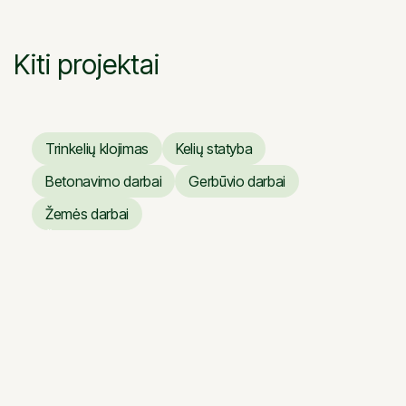
Kiti projektai
Trinkelių klojimas
Kelių statyba
Trinkelių klojimas
Kelių statyba
Betonavimo darbai
Gerbūvio darbai
Betonavimo darbai
Gerbūvio darbai
Žemės darbai
Žemės darbai
Verslo centras ARTERY