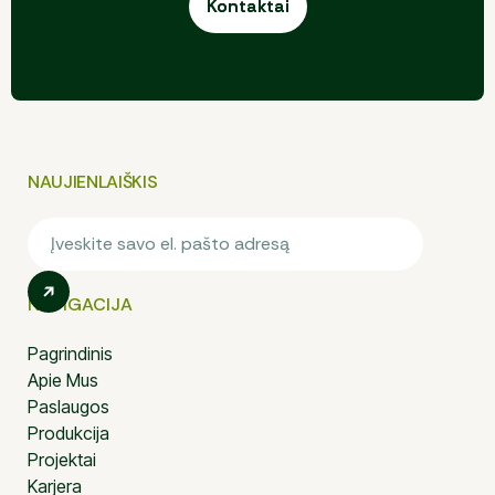
Kontaktai
Kontaktai
NAUJIENLAIŠKIS
NAVIGACIJA
Pagrindinis
Apie Mus
Paslaugos
Produkcija
Projektai
Karjera