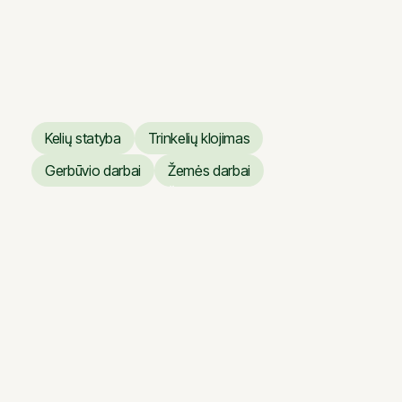
darbai
Vilniaus operos ir baleto
teatro dangų atnaujinimo
darbai
Kelių statyba
Trinkelių klojimas
Kelių statyba
Trinkelių klojimas
Gerbūvio darbai
Žemės darbai
Gerbūvio darbai
Žemės darbai
Giraitė – Užliedžiai kelio