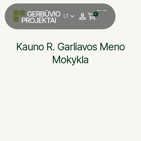
0
LT

Kauno R. Garliavos Meno
Mokykla
Garliavos meno moky
OBJEKTAS
Antanas Magrinas
DARBU VADOVAS