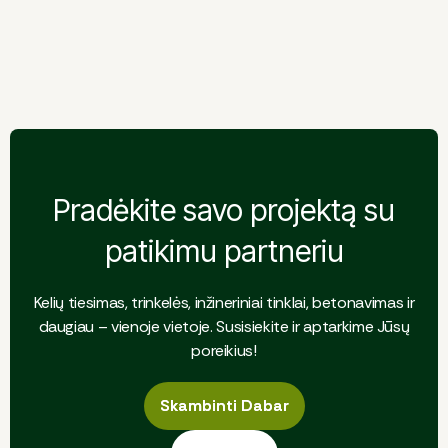
ruožas
Giraitė – Užliedžiai kelio
ruožas
Pradėkite savo projektą su
patikimu partneriu
Kelių tiesimas, trinkelės, inžineriniai tinklai, betonavimas ir
daugiau – vienoje vietoje. Susisiekite ir aptarkime Jūsų
poreikius!
Skambinti Dabar
Skambinti Dabar