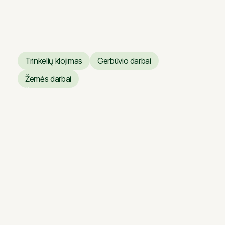
Verslo centras ARTERY
Trinkelių klojimas
Gerbūvio darbai
Trinkelių klojimas
Gerbūvio darbai
Žemės darbai
Žemės darbai
Vilniaus operos ir baleto
teatro dangų atnaujinimo