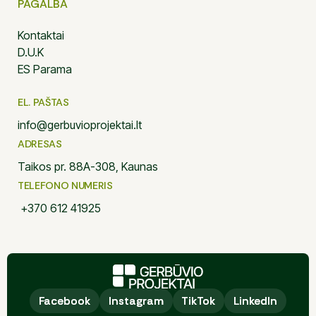
PAGALBA
Kontaktai
D.U.K
ES Parama
EL. PAŠTAS
info@gerbuvioprojektai.lt
ADRESAS
Taikos pr. 88A-308, Kaunas
TELEFONO NUMERIS
+370 612 41925
Facebook
Facebook
Instagram
Instagram
TikTok
TikTok
LinkedIn
LinkedIn