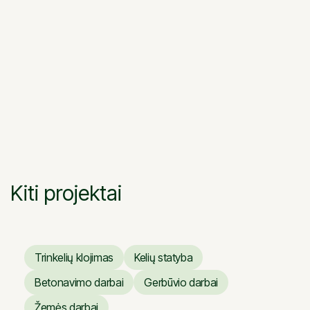
Kiti projektai
Trinkelių klojimas
Kelių statyba
Trinkelių klojimas
Kelių statyba
Betonavimo darbai
Gerbūvio darbai
Betonavimo darbai
Gerbūvio darbai
Žemės darbai