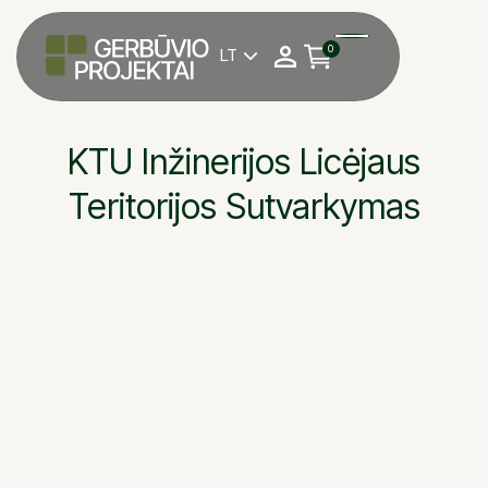
0
LT

KTU Inžinerijos Licėjaus
Teritorijos Sutvarkymas
KTU inžinerijos licėju
OBJEKTAS
Antanas Magrinas
DARBU VADOVAS