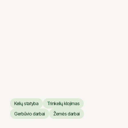
Vilniaus operos ir baleto
teatro dangų atnaujinimo
darbai
Vilniaus operos ir baleto
teatro dangų atnaujinimo
darbai
Kelių statyba
Trinkelių klojimas
Kelių statyba
Trinkelių klojimas
Gerbūvio darbai
Žemės darbai
Gerbūvio darbai
Žemės darbai