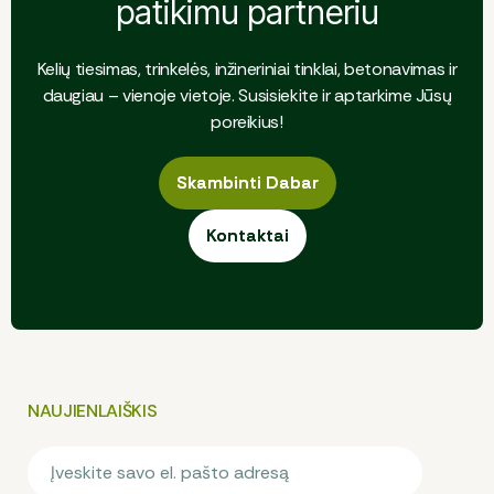
patikimu partneriu
Kelių tiesimas, trinkelės, inžineriniai tinklai, betonavimas ir
daugiau – vienoje vietoje. Susisiekite ir aptarkime Jūsų
poreikius!
Skambinti Dabar
Skambinti Dabar
Kontaktai
Kontaktai
NAUJIENLAIŠKIS