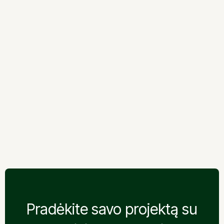
Giraitė – Užliedžiai kelio
ruožas
Giraitė – Užliedžiai kelio
ruožas
Pradėkite savo projektą su