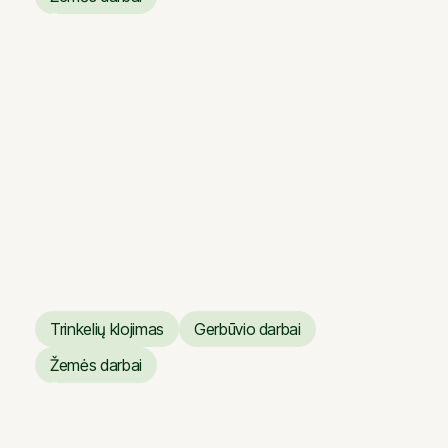
Žemės darbai
Verslo centras ARTERY
Verslo centras ARTERY
Trinkelių klojimas
Gerbūvio darbai
Trinkelių klojimas
Gerbūvio darbai
Žemės darbai
Žemės darbai