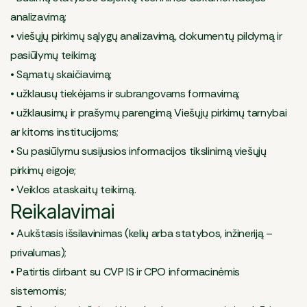
analizavimą;
• viešųjų pirkimų sąlygų analizavimą, dokumentų pildymą ir
pasiūlymų teikimą;
• Sąmatų skaičiavimą;
• užklausų tiekėjams ir subrangovams formavimą;
• užklausimų ir prašymų parengimą Viešųjų pirkimų tarnybai
ar kitoms institucijoms;
• Su pasiūlymu susijusios informacijos tikslinimą viešųjų
pirkimų eigoje;
• Veiklos ataskaitų teikimą.
Reikalavimai
• Aukštasis išsilavinimas (kelių arba statybos, inžineriją –
privalumas);
• Patirtis dirbant su CVP IS ir CPO informacinėmis
sistemomis;