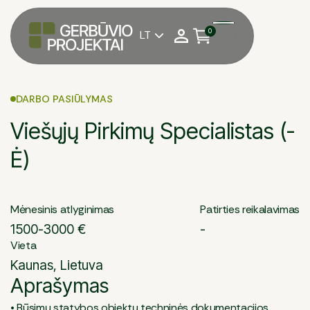
0
LT

DARBO PASIŪLYMAS
Viešųjų Pirkimų Specialistas (-
Ė)
Mėnesinis atlyginimas
Patirties reikalavimas
1500-3000 €
-
Vieta
Kaunas, Lietuva
Aprašymas
• Būsimų statybos objektų techninės dokumentacijos