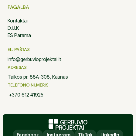
PAGALBA
Kontaktai
D.U.K
ES Parama
EL. PAŠTAS
info@gerbuvioprojektai.lt
ADRESAS
Taikos pr. 88A-308, Kaunas
TELEFONO NUMERIS
+370 612 41925
Facebook
Facebook
Instagram
Instagram
TikTok
TikTok
LinkedIn
LinkedIn