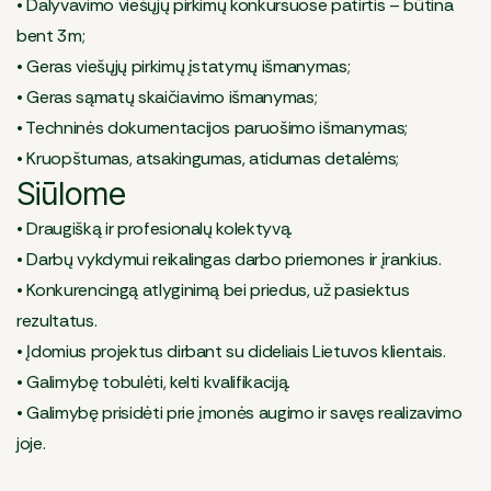
• Dalyvavimo viešųjų pirkimų konkursuose patirtis – būtina
bent 3m;
• Geras viešųjų pirkimų įstatymų išmanymas;
• Geras sąmatų skaičiavimo išmanymas;
• Techninės dokumentacijos paruošimo išmanymas;
• Kruopštumas, atsakingumas, atidumas detalėms;
Siūlome
• Draugišką ir profesionalų kolektyvą.
• Darbų vykdymui reikalingas darbo priemones ir įrankius.
• Konkurencingą atlyginimą bei priedus, už pasiektus
rezultatus.
• Įdomius projektus dirbant su dideliais Lietuvos klientais.
• Galimybę tobulėti, kelti kvalifikaciją.
• Galimybę prisidėti prie įmonės augimo ir savęs realizavimo
joje.