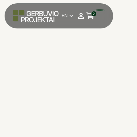
0
EN

*Norėdami pateikti užsakymą trinkelėms,