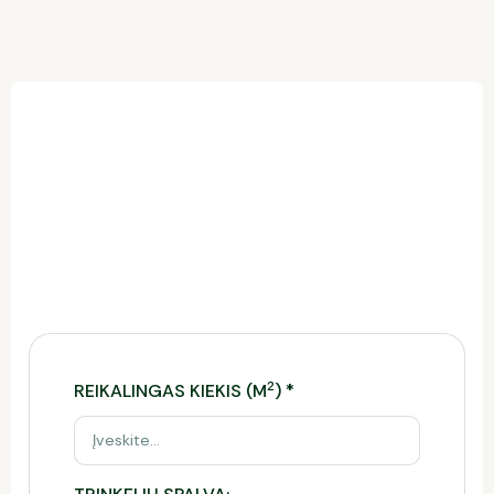
Trinkelių kainos skaičiuoklė
Ši skaičiuoklė leidžia įvertinti reikiamą trinkelių
kiekį, preliminarią kainą ir tinkamiausią pristatymo
būdą.
Norėdami gauti tikslų komercinį pasiūlymą,
užpildykite formą.
2
REIKALINGAS KIEKIS (M
)
*