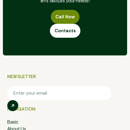
let's discuss your needs!
Call Now
Call Now
Contacts
Contacts
NEWSLETTER
NAVIGATION
Basic
About Us