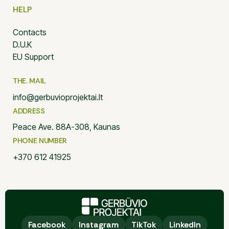
HELP
Contacts
D.U.K
EU Support
THE. MAIL
info@gerbuvioprojektai.lt
ADDRESS
Peace Ave. 88A-308, Kaunas
PHONE NUMBER
+370 612 41925
Facebook
Facebook
Instagram
Instagram
TikTok
TikTok
LinkedIn
LinkedIn