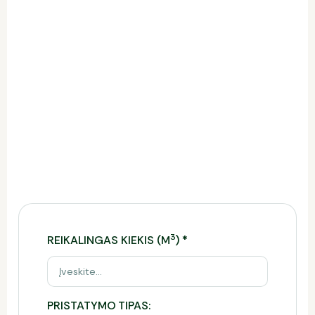
užsakymo laikas 2 val.)
- Automobilinio betono – maišyklės su 17 m, 21
m ilgio strėle nuoma: 80,00 EUR/val. + PVM
(minimalus užsakymo laikas 2 val.)
- Automobilinio betono siurblio užmiesto ribų
nuvažiuoti kilometrai: 2.50EUR/km + PVM
- Savivarčio už miesto ribų nuvažiuoti kilometrai:
2 EUR/km + PVM
- Savivarčio nuoma Kauno mieste: Pagal atskirą
susitarimą
3
REIKALINGAS KIEKIS (M
)
*
PRISTATYMO TIPAS: