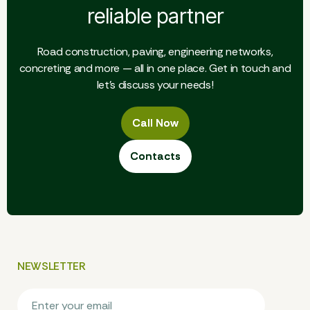
reliable partner
Road construction, paving, engineering networks,
concreting and more — all in one place. Get in touch and
let's discuss your needs!
Call Now
Call Now
Contacts
Contacts
NEWSLETTER