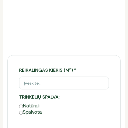
Trinkelių kainos skaičiuoklė
Ši skaičiuoklė leidžia įvertinti reikiamą trinkelių
kiekį, preliminarią kainą ir tinkamiausią pristatymo
būdą.
Norėdami gauti tikslų komercinį pasiūlymą,
užpildykite formą.
2
REIKALINGAS KIEKIS (M
)
*
TRINKELIŲ SPALVA:
Natūrali
Spalvota