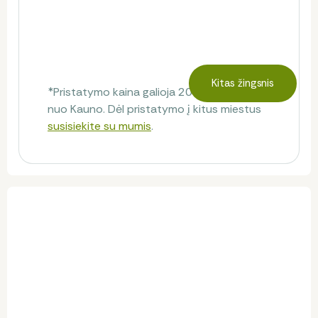
Kitas žingsnis
*Pristatymo kaina galioja 20 km spinduliu
nuo Kauno. Dėl pristatymo į kitus miestus
susisiekite su mumis
.
Klientų atsiliepimai
Atsiliepimų dar nėra.
Būkite pirmas, kuris pasidalins savo nuomone!