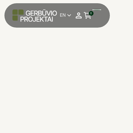
0
EN

Pasirinkite reikalingą
1 kv. m su PVM
kiekį:
Matavimo vienetas:
1 kv. m su PVM