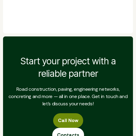
Start your project with a
reliable partner
Road construction, paving, engineering networks,
concreting and more — all in one place. Get in touch and
let's discuss your needs!
Call Now
Call Now
Contacts
Contacts