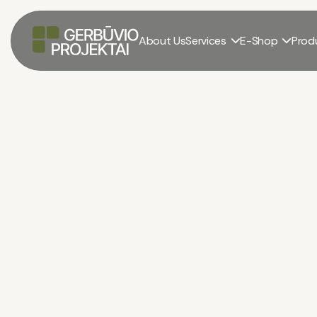
About Us
Services
E-Shop
Prod


Sideboards
El. parduotuvė
/
Sideboards
/
Scala 1000x430x110 mm
Scala 1000x430x110
14.50 – 21.20 €
/
vnt.