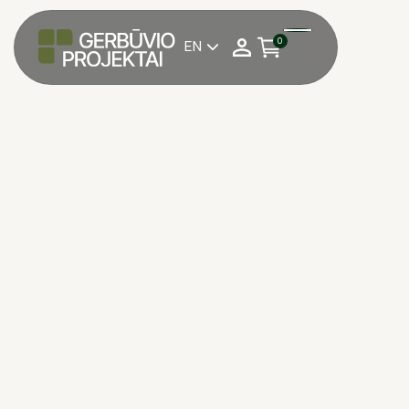
0
EN

Pasirinkite reikalingą
1 kv. m su PVM
kiekį:
Matavimo vienetas:
1 kv. m su PVM