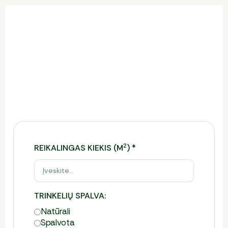
Trinkelių kainos skaičiuoklė
Ši skaičiuoklė leidžia įvertinti reikiamą trinkelių
kiekį, preliminarią kainą ir tinkamiausią pristatymo
būdą.
Norėdami gauti tikslų komercinį pasiūlymą,
užpildykite formą.
2
REIKALINGAS KIEKIS (M
)
*
TRINKELIŲ SPALVA:
Natūrali
Spalvota