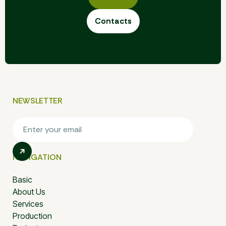
Contacts
Contacts
NEWSLETTER
NAVIGATION
Basic
About Us
Services
Production