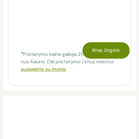
Kitas žingsnis
*Pristatymo kaina galioja 20 km spinduliu
nuo Kauno. Dėl pristatymo į kitus miestus
susisiekite su mumis
.
Klientų atsiliepimai
Atsiliepimų dar nėra.
Būkite pirmas, kuris pasidalins savo nuomone!