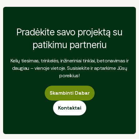
Pradėkite savo projektą su
patikimu partneriu
Kelių tiesimas, trinkelės, inžineriniai tinklai, betonavimas ir
daugiau – vienoje vietoje. Susisiekite ir aptarkime Jūsų
poreikius!
Skambinti Dabar
Skambinti Dabar
Kontaktai
Kontaktai