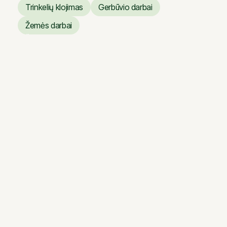
Trinkelių klojimas
Gerbūvio darbai
Trinkelių klojimas
Gerbūvio darbai
Žemės darbai
Žemės darbai
Vilniaus operos ir baleto
teatro dangų atnaujinimo
darbai
Vilniaus operos ir baleto
teatro dangų atnaujinimo