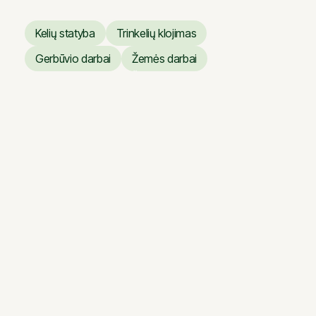
darbai
Kelių statyba
Trinkelių klojimas
Kelių statyba
Trinkelių klojimas
Gerbūvio darbai
Žemės darbai
Gerbūvio darbai
Žemės darbai
Giraitė – Užliedžiai kelio
ruožas
Giraitė – Užliedžiai kelio
ruožas