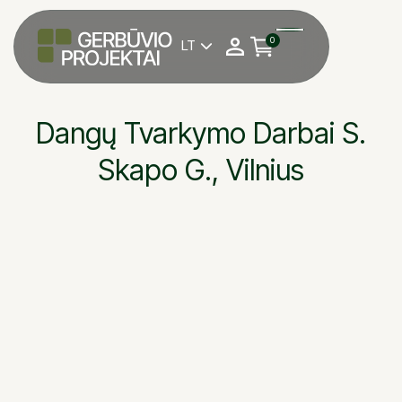
0
LT

Dangų Tvarkymo Darbai S.
Skapo G., Vilnius
S. Skapo g., Vilnius
OBJEKTAS
UAB „Grinda“
STATYTOJAS