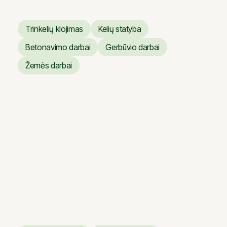
Trinkelių klojimas
Kelių statyba
Trinkelių klojimas
Kelių statyba
Betonavimo darbai
Gerbūvio darbai
Betonavimo darbai
Gerbūvio darbai
Žemės darbai
Žemės darbai
Verslo centras ARTERY
Verslo centras ARTERY